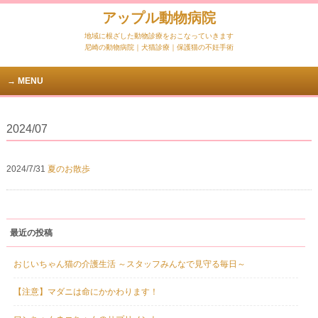
アップル動物病院
地域に根ざした動物診療をおこなっていきます
尼崎の動物病院｜犬猫診療｜保護猫の不妊手術
MENU
2024/07
2024/7/31
夏のお散歩
最近の投稿
おじいちゃん猫の介護生活 ～スタッフみんなで見守る毎日～
【注意】マダニは命にかかわります！